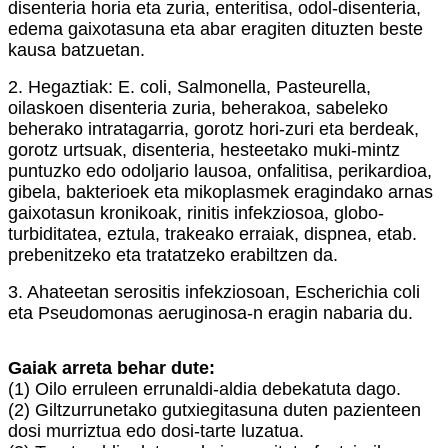
disenteria horia eta zuria, enteritisa, odol-disenteria,
edema gaixotasuna eta abar eragiten dituzten beste
kausa batzuetan.
2. Hegaztiak: E. coli, Salmonella, Pasteurella,
oilaskoen disenteria zuria, beherakoa, sabeleko
beherako intratagarria, gorotz hori-zuri eta berdeak,
gorotz urtsuak, disenteria, hesteetako muki-mintz
puntuzko edo odoljario lausoa, onfalitisa, perikardioa,
gibela, bakterioek eta mikoplasmek eragindako arnas
gaixotasun kronikoak, rinitis infekziosoa, globo-
turbiditatea, eztula, trakeako erraiak, dispnea, etab.
prebenitzeko eta tratatzeko erabiltzen da.
3. Ahateetan serositis infekziosoan, Escherichia coli
eta Pseudomonas aeruginosa-n eragin nabaria du.
Gaiak arreta behar dute:
(1) Oilo erruleen errunaldi-aldia debekatuta dago.
(2) Giltzurrunetako gutxiegitasuna duten pazienteen
dosi murriztua edo dosi-tarte luzatua.