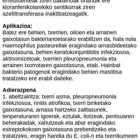
erresistenteak ziren bakterioak oraindik ere
kloranfenikolarekiko sentikorrak ziren
azetiltransferasa inaktibatzeagatik.
Aplikazioa:
Batez ere behien, txerrien, oiloen eta arrainen
gaixotasun bakterianoetarako erabiltzen da, hala nola
Haemophilus pasteurellak eragindako arnasbideetako
gaixotasuna, behien keratokonjuntibitis infekziosoa,
aktinomizetoak, txerrien pleuropneumonia eta
arrainen txorrotaren gaixotasuna, etab. Hainbat
bakterio patogenok eragindako behien mastitisa
tratatzeko ere erabil daiteke.
Adierazpena
1. abeltzaintza: txerri asma, pleuropneumonia
infekziosoa, rinitis atrofikoa, txerri biriketako
gaixotasuna, arnasa hartzeko zailtasunek,
tenperaturaren igoerak, eztulak, itotzeak, pentsuaren
beherakadak, xahutzeak eta abar eragindako
estreptokokoen gaixotasuna prebenitzeko eta
tratatzeko, eragin handia du E. coli-n eta txerrikumeen