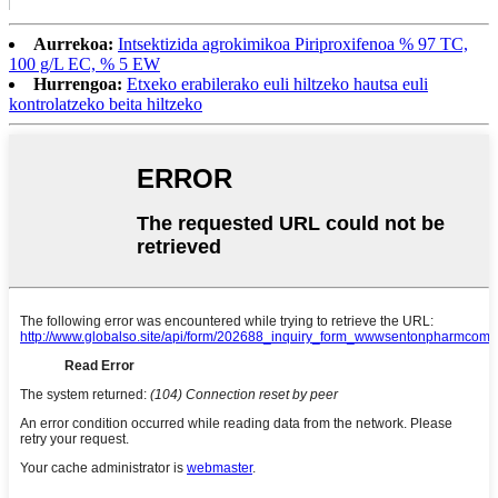
Aurrekoa:
Intsektizida agrokimikoa Piriproxifenoa % 97 TC,
100 g/L EC, % 5 EW
Hurrengoa:
Etxeko erabilerako euli hiltzeko hautsa euli
kontrolatzeko beita hiltzeko