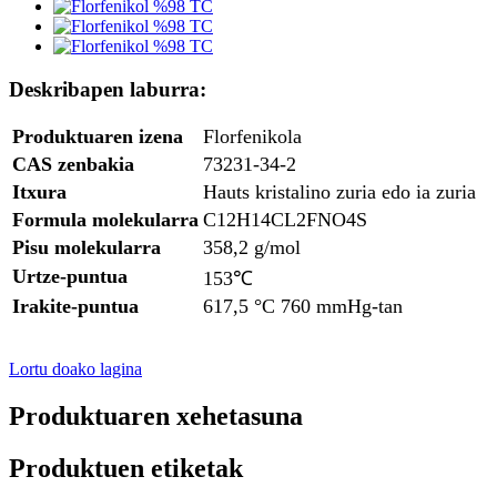
Deskribapen laburra:
Produktuaren izena
Florfenikola
CAS zenbakia
73231-34-2
Itxura
Hauts kristalino zuria edo ia zuria
Formula molekularra
C12H14CL2FNO4S
Pisu molekularra
358,2 g/mol
Urtze-puntua
153℃
Irakite-puntua
617,5 °C 760 mmHg-tan
Lortu doako lagina
Produktuaren xehetasuna
Produktuen etiketak