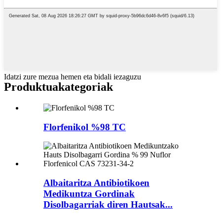
Idatzi zure mezua hemen eta bidali iezaguzu
Produktua
kategoriak
Florfenikol %98 TC
Albaitaritza Antibiotikoen
Medikuntza Gordinak
Disolbagarriak diren Hautsak...