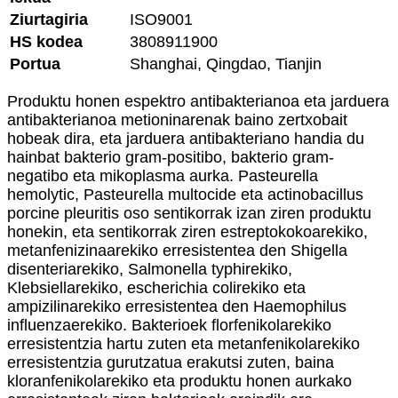
Ziurtagiria
ISO9001
HS kodea
3808911900
Portua
Shanghai, Qingdao, Tianjin
Produktu honen espektro antibakterianoa eta jarduera
antibakterianoa metioninarenak baino zertxobait
hobeak dira, eta jarduera antibakteriano handia du
hainbat bakterio gram-positibo, bakterio gram-
negatibo eta mikoplasma aurka. Pasteurella
hemolytic, Pasteurella multocide eta actinobacillus
porcine pleuritis oso sentikorrak izan ziren produktu
honekin, eta sentikorrak ziren estreptokokoarekiko,
metanfenizinaarekiko erresistentea den Shigella
disenteriarekiko, Salmonella typhirekiko,
Klebsiellarekiko, escherichia colirekiko eta
ampizilinarekiko erresistentea den Haemophilus
influenzaerekiko. Bakterioek florfenikolarekiko
erresistentzia hartu zuten eta metanfenikolarekiko
erresistentzia gurutzatua erakutsi zuten, baina
kloranfenikolarekiko eta produktu honen aurkako