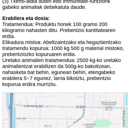
(3) Txerto-aldia duten edo immunitate-funtziorik
gabeko animaliak debekatuta daude.
Erabilera eta dosia:
Tratamendua: Produktu honek 100 gramo 200
kilogramo nahasten ditu. Prebentzio kantitatearen
erdia.
Elikadura mistoa: Abeltzaintzako eta hegaztientzako
tratamendu kopurua: 1000 kg 500 g material mistoko,
prebentziozko kopuruaren erdia.
Uretako animalien tratamendua: 2500 kg-ko uretako
animalientzat erabiltzen da 500g-ko bakoitzean,
nahasketa bat behin, egunean behin, etengabeko
erabilera 5~7 egunez, larria bikoiztu, prebentzio
kopurua erdira murriztu.