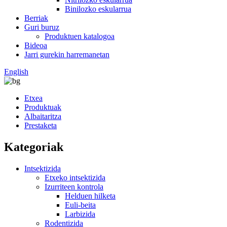
Binilozko eskularrua
Berriak
Guri buruz
Produktuen katalogoa
Bideoa
Jarri gurekin harremanetan
English
Etxea
Produktuak
Albaitaritza
Prestaketa
Kategoriak
Intsektizida
Etxeko intsektizida
Izurriteen kontrola
Helduen hilketa
Euli-beita
Larbizida
Rodentizida