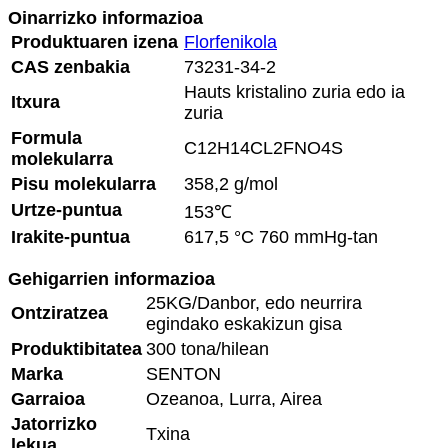
Oinarrizko informazioa
Produktuaren izena
Florfenikola
CAS zenbakia
73231-34-2
Hauts kristalino zuria edo ia
Itxura
zuria
Formula
C12H14CL2FNO4S
molekularra
Pisu molekularra
358,2 g/mol
Urtze-puntua
153℃
Irakite-puntua
617,5 °C 760 mmHg-tan
Gehigarrien informazioa
25KG/Danbor, edo neurrira
Ontziratzea
egindako eskakizun gisa
Produktibitatea
300 tona/hilean
Marka
SENTON
Garraioa
Ozeanoa, Lurra, Airea
Jatorrizko
Txina
lekua