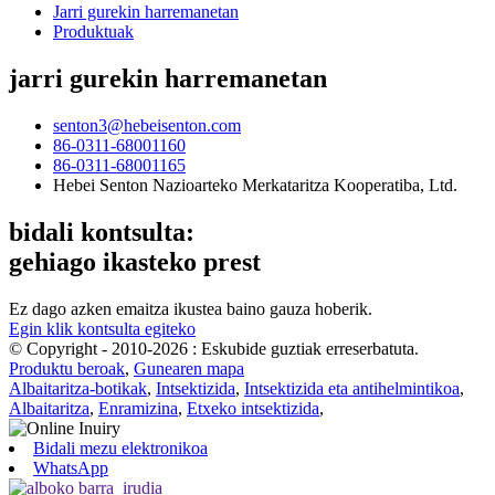
Jarri gurekin harremanetan
Produktuak
jarri gurekin harremanetan
senton3@hebeisenton.com
86-0311-68001160
86-0311-68001165
Hebei Senton Nazioarteko Merkataritza Kooperatiba, Ltd.
bidali kontsulta:
gehiago ikasteko prest
Ez dago azken emaitza ikustea baino gauza hoberik.
Egin klik kontsulta egiteko
© Copyright - 2010-2026 : Eskubide guztiak erreserbatuta.
Produktu beroak
,
Gunearen mapa
Albaitaritza-botikak
,
Intsektizida
,
Intsektizida eta antihelmintikoa
,
Albaitaritza
,
Enramizina
,
Etxeko intsektizida
,
Bidali mezu elektronikoa
WhatsApp