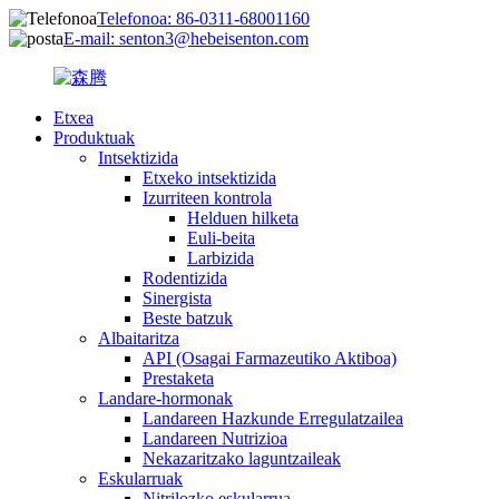
Telefonoa: 86-0311-68001160
E-mail: senton3@hebeisenton.com
Etxea
Produktuak
Intsektizida
Etxeko intsektizida
Izurriteen kontrola
Helduen hilketa
Euli-beita
Larbizida
Rodentizida
Sinergista
Beste batzuk
Albaitaritza
API (Osagai Farmazeutiko Aktiboa)
Prestaketa
Landare-hormonak
Landareen Hazkunde Erregulatzailea
Landareen Nutrizioa
Nekazaritzako laguntzaileak
Eskularruak
Nitrilozko eskularrua