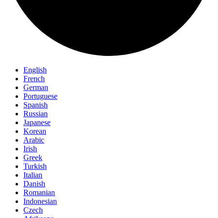
English
French
German
Portuguese
Spanish
Russian
Japanese
Korean
Arabic
Irish
Greek
Turkish
Italian
Danish
Romanian
Indonesian
Czech