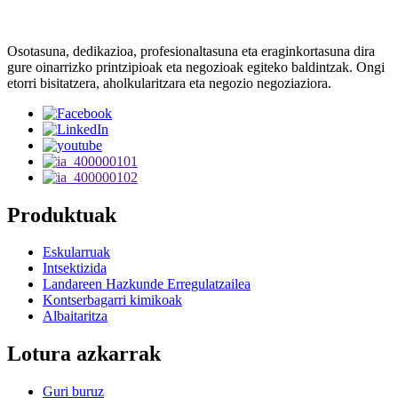
Osotasuna, dedikazioa, profesionaltasuna eta eraginkortasuna dira
gure oinarrizko printzipioak eta negozioak egiteko baldintzak. Ongi
etorri bisitatzera, aholkularitzara eta negozio negoziaziora.
Produktuak
Eskularruak
Intsektizida
Landareen Hazkunde Erregulatzailea
Kontserbagarri kimikoak
Albaitaritza
Lotura azkarrak
Guri buruz