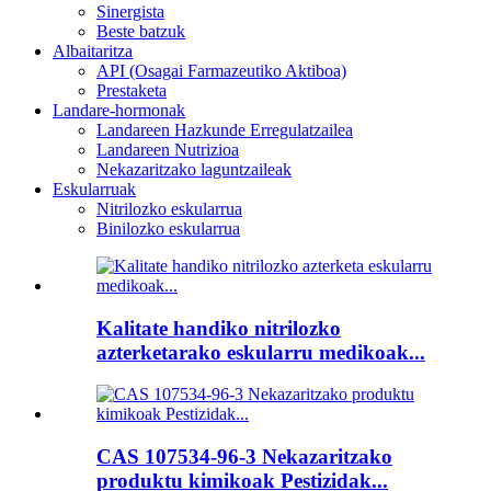
Sinergista
Beste batzuk
Albaitaritza
API (Osagai Farmazeutiko Aktiboa)
Prestaketa
Landare-hormonak
Landareen Hazkunde Erregulatzailea
Landareen Nutrizioa
Nekazaritzako laguntzaileak
Eskularruak
Nitrilozko eskularrua
Binilozko eskularrua
Kalitate handiko nitrilozko
azterketarako eskularru medikoak...
CAS 107534-96-3 Nekazaritzako
produktu kimikoak Pestizidak...