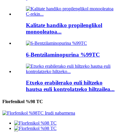
Kalitate handiko propilenglikol
monooleatoa...
6-Bentzilaminopurina %99TC
Etxeko erabilerako euli hiltzeko
hautsa euli kontrolatzeko hiltzailea...
Florfenikol %98 TC