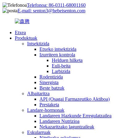
Telefonoa: 86-0311-68001160
E-mail: senton3@hebeisenton.com
Etxea
Produktuak
Intsektizida
Etxeko intsektizida
Izurriteen kontrola
Helduen hilketa
Euli-beita
Larbizida
Rodentizida
Sinergista
Beste batzuk
Albaitaritza
API (Osagai Farmazeutiko Aktiboa)
Prestaketa
Landare-hormonak
Landareen Hazkunde Erregulatzailea
Landareen Nutrizioa
Nekazaritzako laguntzaileak
Eskularruak
Nitrilozko eskularrua