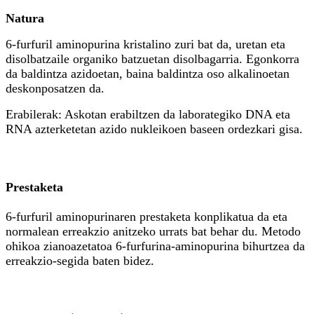
Natura
6-furfuril aminopurina kristalino zuri bat da, uretan eta
disolbatzaile organiko batzuetan disolbagarria. Egonkorra
da baldintza azidoetan, baina baldintza oso alkalinoetan
deskonposatzen da.
Erabilerak: Askotan erabiltzen da laborategiko DNA eta
RNA azterketetan azido nukleikoen baseen ordezkari gisa.
Prestaketa
6-furfuril aminopurinaren prestaketa konplikatua da eta
normalean erreakzio anitzeko urrats bat behar du. Metodo
ohikoa zianoazetatoa 6-furfurina-aminopurina bihurtzea da
erreakzio-segida baten bidez.