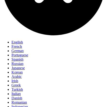
English
French
German
Portuguese
Spanish
Russian
Japanese
Korean
Arabic
Irish
Greek
Turkish
Italian
Danish
Romanian
Indonesian