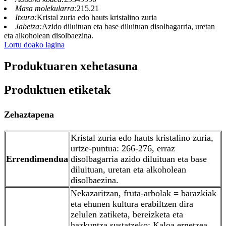
Masa molekularra:
215.21
Itxura:
Kristal zuria edo hauts kristalino zuria
Jabetza:
Azido diluituan eta base diluituan disolbagarria, uretan
eta alkoholean disolbaezina.
Lortu doako lagina
Produktuaren xehetasuna
Produktuen etiketak
Zehaztapena
Kristal zuria edo hauts kristalino zuria,
urtze-puntua: 266-276, erraz
Errendimendua
disolbagarria azido diluituan eta base
diluituan, uretan eta alkoholean
disolbaezina.
Nekazaritzan, fruta-arbolak = barazkiak
eta ehunen kultura erabiltzen dira
zelulen zatiketa, bereizketa eta
hazkuntza sustatzeko; Kaloa ernetzea