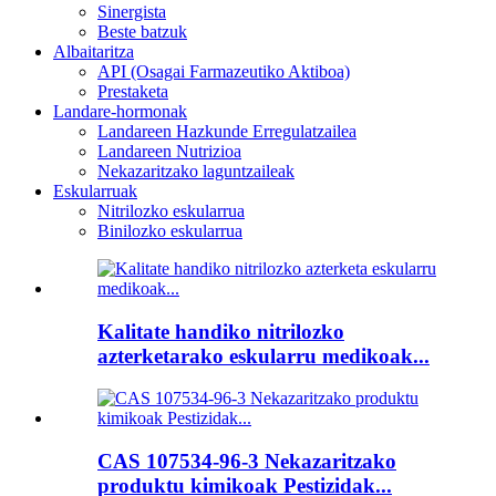
Sinergista
Beste batzuk
Albaitaritza
API (Osagai Farmazeutiko Aktiboa)
Prestaketa
Landare-hormonak
Landareen Hazkunde Erregulatzailea
Landareen Nutrizioa
Nekazaritzako laguntzaileak
Eskularruak
Nitrilozko eskularrua
Binilozko eskularrua
Kalitate handiko nitrilozko
azterketarako eskularru medikoak...
CAS 107534-96-3 Nekazaritzako
produktu kimikoak Pestizidak...