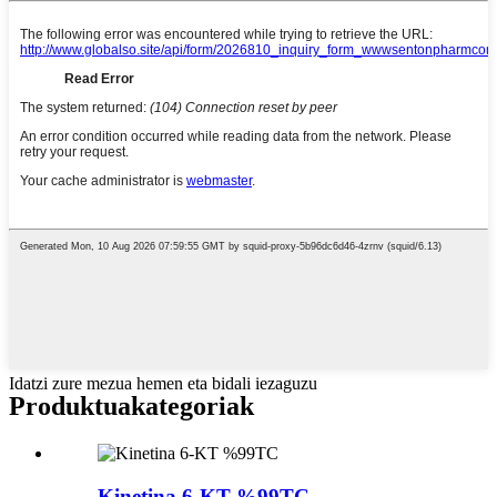
Idatzi zure mezua hemen eta bidali iezaguzu
Produktua
kategoriak
Kinetina 6-KT %99TC