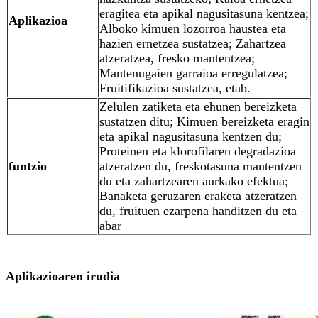
eragitea eta apikal nagusitasuna kentzea;
Aplikazioa
Alboko kimuen lozorroa haustea eta
hazien ernetzea sustatzea; Zahartzea
atzeratzea, fresko mantentzea;
Mantenugaien garraioa erregulatzea;
Fruitifikazioa sustatzea, etab.
Zelulen zatiketa eta ehunen bereizketa
sustatzen ditu; Kimuen bereizketa eragin
eta apikal nagusitasuna kentzen du;
Proteinen eta klorofilaren degradazioa
funtzio
atzeratzen du, freskotasuna mantentzen
du eta zahartzearen aurkako efektua;
Banaketa geruzaren eraketa atzeratzen
du, fruituen ezarpena handitzen du eta
abar
Aplikazioaren irudia