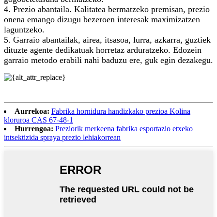
4. Prezio abantaila. Kalitatea bermatzeko premisan, prezio
onena emango dizugu bezeroen interesak maximizatzen
laguntzeko.
5. Garraio abantailak, airea, itsasoa, lurra, azkarra, guztiek
dituzte agente dedikatuak horretaz arduratzeko. Edozein
garraio metodo erabili nahi baduzu ere, guk egin dezakegu.
Aurrekoa:
Fabrika hornidura handizkako prezioa Kolina
kloruroa CAS 67-48-1
Hurrengoa:
Preziorik merkeena fabrika esportazio etxeko
intsektizida spraya prezio lehiakorrean