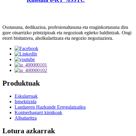
Osotasuna, dedikazioa, profesionaltasuna eta eraginkortasuna dira
gure oinarrizko printzipioak eta negozioak egiteko baldintzak. Ongi
etorri bisitatzera, aholkularitzara eta negozio negoziaziora.
Produktuak
Eskularruak
Intsektizida
Landareen Hazkunde Erregulatzailea
Kontserbagarri kimikoak
Albaitaritza
Lotura azkarrak