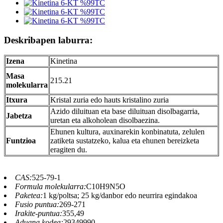
Deskribapen laburra:
Izena
Kinetina
Masa
215.21
molekularra
Itxura
Kristal zuria edo hauts kristalino zuria
Azido diluituan eta base diluituan disolbagarria,
Jabetza
uretan eta alkoholean disolbaezina.
Ehunen kultura, auxinarekin konbinatuta, zelulen
Funtzioa
zatiketa sustatzeko, kalua eta ehunen bereizketa
eragiten du.
CAS:
525-79-1
Formula molekularra:
C10H9N5O
Paketea:
1 kg/poltsa; 25 kg/danbor edo neurrira egindakoa
Fusio puntua:
269-271
Irakite-puntua:
355,49
Aduana kodea:
29349990