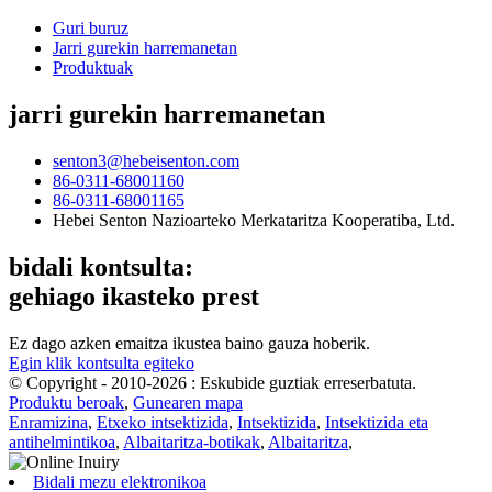
Guri buruz
Jarri gurekin harremanetan
Produktuak
jarri gurekin harremanetan
senton3@hebeisenton.com
86-0311-68001160
86-0311-68001165
Hebei Senton Nazioarteko Merkataritza Kooperatiba, Ltd.
bidali kontsulta:
gehiago ikasteko prest
Ez dago azken emaitza ikustea baino gauza hoberik.
Egin klik kontsulta egiteko
© Copyright - 2010-2026 : Eskubide guztiak erreserbatuta.
Produktu beroak
,
Gunearen mapa
Enramizina
,
Etxeko intsektizida
,
Intsektizida
,
Intsektizida eta
antihelmintikoa
,
Albaitaritza-botikak
,
Albaitaritza
,
Bidali mezu elektronikoa