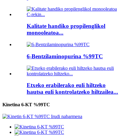
Kalitate handiko propilenglikol
monooleatoa...
6-Bentzilaminopurina %99TC
Etxeko erabilerako euli hiltzeko
hautsa euli kontrolatzeko hiltzailea...
Kinetina 6-KT %99TC