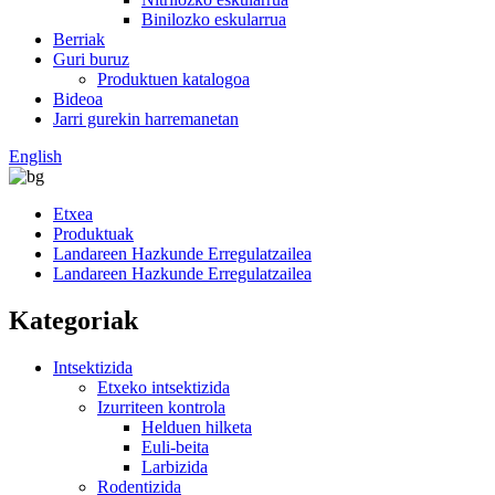
Binilozko eskularrua
Berriak
Guri buruz
Produktuen katalogoa
Bideoa
Jarri gurekin harremanetan
English
Etxea
Produktuak
Landareen Hazkunde Erregulatzailea
Landareen Hazkunde Erregulatzailea
Kategoriak
Intsektizida
Etxeko intsektizida
Izurriteen kontrola
Helduen hilketa
Euli-beita
Larbizida
Rodentizida