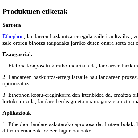
Produktuen etiketak
Sarrera
Ethephon
, landareen hazkuntza-erregulatzaile iraultzailea, 
zale ororen bihotza taupadaka jarriko duten onura sorta bat 
Ezaugarriak
1. Etefona konposatu kimiko indartsua da, landareen hazkunt
2. Landareen hazkuntza-erregulatzaile hau landareen prozesu
optimizatuz.
3. Ethephon kostu-eraginkorra den irtenbidea da, emaitza bik
lortuko duzula, landare berdeago eta oparoagoez eta uzta op
Aplikazioak
1. Ethephon landare askotarako aproposa da, fruta-arbolak, 
dituzun emaitzak lortzen lagun zaitzake.