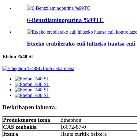
6-Bentzilaminopurina %99TC
Etxeko erabilerako euli hiltzeko hautsa euli 
Etefon %48 SL
Deskribapen laburra:
Produktuaren izena
Ethephon
CAS zenbakia
16672-87-0
Itxura
Hauts zuritik beixera