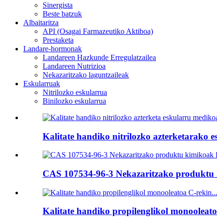
Sinergista
Beste batzuk
Albaitaritza
API (Osagai Farmazeutiko Aktiboa)
Prestaketa
Landare-hormonak
Landareen Hazkunde Erregulatzailea
Landareen Nutrizioa
Nekazaritzako laguntzaileak
Eskularruak
Nitrilozko eskularrua
Binilozko eskularrua
Kalitate handiko nitrilozko azterketarako 
CAS 107534-96-3 Nekazaritzako produktu k
Kalitate handiko propilenglikol monooleatoa