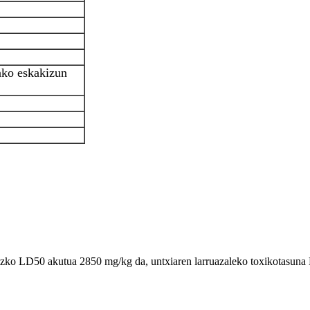
ako eskakizun
ko LD50 akutua 2850 mg/kg da, untxiaren larruazaleko toxikotasun