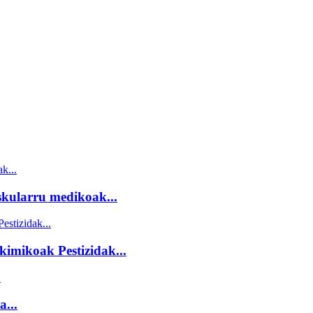
eskularru medikoak...
imikoak Pestizidak...
...