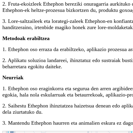
2. Fruta-ekoizleek Ethephon bereziki onuragarria aurkituko du
Ethephon-ek heltze-prozesua bizkortzen du, produktu goxoa
3. Lore-saltzaileek eta lorategi-zaleek Ethephon-en konfiantz
handitzeraino, irtenbide magiko honek zure lore-moldaketak 
Metodoak erabiltzea
1. Ethephon oso erraza da erabiltzeko, aplikazio prozesua a
2. Aplikatu soluzioa landareei, ihinztatuz edo sustraiak bus
beharretara egokitu daiteke.
Neurriak
1. Ethephon oso eraginkorra eta segurua den arren argibidee
egokia, hala nola eskularruak eta betaurrekoak, aplikazio-pr
2. Saihestu Ethephon ihinztatzea haizetsua denean edo aplik
dela ziurtatuko du.
3. Mantendu Ethephon haurren eta animalien eskura ez dagoen