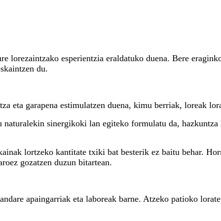
zure lorezaintzako esperientzia eraldatuko duena. Bere eragink
eskaintzen du.
za eta garapena estimulatzen duena, kimu berriak, loreak lora
 naturalekin sinergikoki lan egiteko formulatu da, hazkuntza
ainak lortzeko kantitate txiki bat besterik ez baitu behar. Ho
aroez gozatzen duzun bitartean.
landare apaingarriak eta laboreak barne. Atzeko patioko lorat