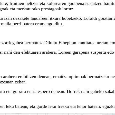
te, fruituen heltzea eta kolorearen garapena sustatzen baititu
goak eta merkaturako prestagoak lortuz.
a izan dezakete landareen itxura hobetzeko. Loraldi goiztiarra
maila berri batera eramango ditu.
razorik gabea bermatuz. Diluitu Ethephon kantitatea uretan e
tiz, nahi den efektuaren arabera. Loreen garapena suspertu edo
n arabera erabiltzen denean, emaitza optimoak bermatzeko neur
ozesuan zehar.
atu eta gutxira euria espero denean. Horrek nahi gabeko sakab
 leku batean, eta gorde leku fresko eta lehor batean, eguzki-