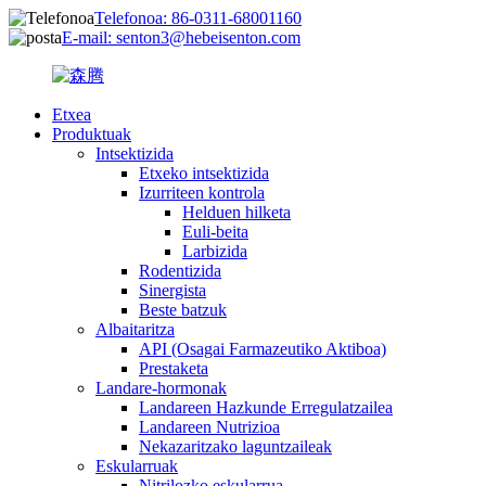
Telefonoa: 86-0311-68001160
E-mail: senton3@hebeisenton.com
Etxea
Produktuak
Intsektizida
Etxeko intsektizida
Izurriteen kontrola
Helduen hilketa
Euli-beita
Larbizida
Rodentizida
Sinergista
Beste batzuk
Albaitaritza
API (Osagai Farmazeutiko Aktiboa)
Prestaketa
Landare-hormonak
Landareen Hazkunde Erregulatzailea
Landareen Nutrizioa
Nekazaritzako laguntzaileak
Eskularruak
Nitrilozko eskularrua