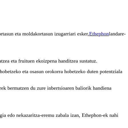
ortasun eta moldakortasun izugarriari esker,
Ethephon
landare-
tzea eta fruituen ekoizpena handitzea sustatuz.
 hobetzeko eta osasun orokorra hobetzeko duten potentziala
rrek bermatzen du zure inbertsioaren baliorik handiena
egia edo nekazaritza-eremu zabala izan, Ethephon-ek nahi