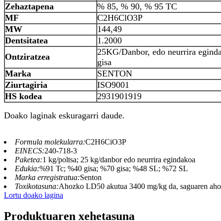
Zehaztapena
% 85, % 90, % 95 TC
MF
C2H6ClO3P
MW
144,49
Dentsitatea
1.2000
25KG/Danbor, edo neurrira egind
Ontziratzea
gisa
Marka
SENTON
Ziurtagiria
ISO9001
HS kodea
2931901919
Doako laginak eskuragarri daude.
Formula molekularra:
C2H6CiO3P
EINECS:
240-718-3
Paketea:
1 kg/poltsa; 25 kg/danbor edo neurrira egindakoa
Edukia:
%91 Tc; %40 gisa; %70 gisa; %48 SL; %72 SL
Marka erregistratua:
Senton
Toxikotasuna:
Ahozko LD50 akutua 3400 mg/kg da, saguaren ahoz
Lortu doako lagina
Produktuaren xehetasuna