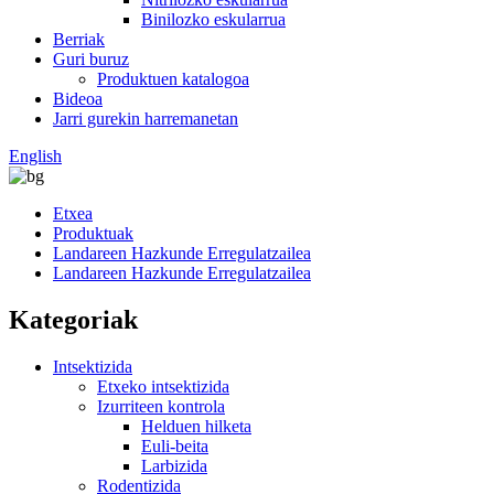
Binilozko eskularrua
Berriak
Guri buruz
Produktuen katalogoa
Bideoa
Jarri gurekin harremanetan
English
Etxea
Produktuak
Landareen Hazkunde Erregulatzailea
Landareen Hazkunde Erregulatzailea
Kategoriak
Intsektizida
Etxeko intsektizida
Izurriteen kontrola
Helduen hilketa
Euli-beita
Larbizida
Rodentizida