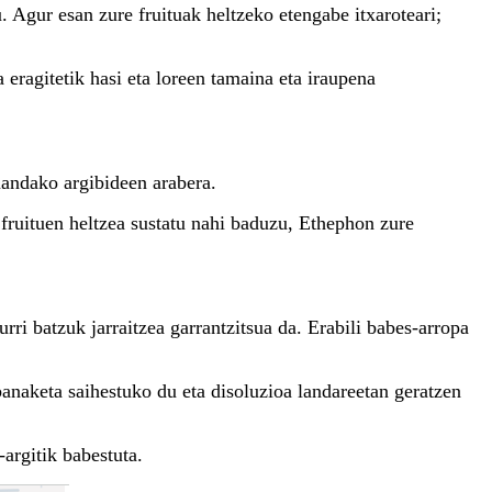
. Agur esan zure fruituak heltzeko etengabe itxaroteari;
 eragitetik hasi eta loreen tamaina eta iraupena
mandako argibideen arabera.
 fruituen heltzea sustatu nahi baduzu, Ethephon zure
ri batzuk jarraitzea garrantzitsua da. Erabili babes-arropa
anaketa saihestuko du eta disoluzioa landareetan geratzen
argitik babestuta.